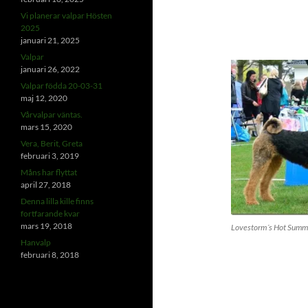
Vi planerar valpar Hösten
2025
januari 21, 2025
Valpar
januari 26, 2022
Valpar födda 20-03-31
maj 12, 2020
Vårvalpar väntas.
mars 15, 2020
Vera, Berit, Greta
februari 3, 2019
Måns har flyttat
april 27, 2018
Denna lilla kille finns
fortfarande kvar
mars 19, 2018
Lovestorm´s Hot Summ
Hanvalp
februari 8, 2018