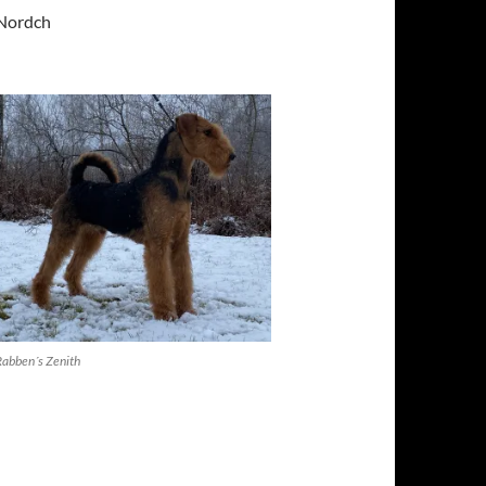
 Nordch
Rabben´s Zenith