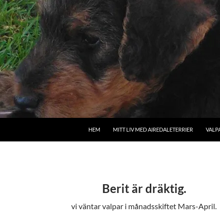
HEM
MITT LIV MED AIREDALETERRIER
VALP
Berit är dräktig.
vi väntar valpar i månadsskiftet Mars-April.