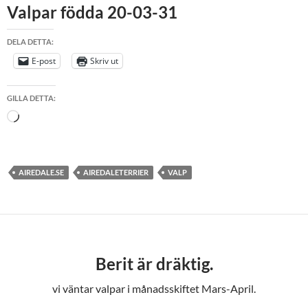
Valpar födda 20-03-31
DELA DETTA:
E-post
Skriv ut
GILLA DETTA:
Laddar
in
…
AIREDALE.SE
AIREDALETERRIER
VALP
Berit är dräktig.
vi väntar valpar i månadsskiftet Mars-April.