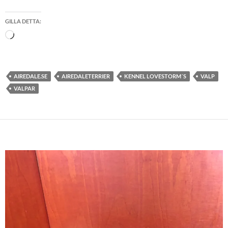
GILLA DETTA:
Laddar
in
…
AIREDALE.SE
AIREDALETERRIER
KENNEL LOVESTORM´S
VALP
VALPAR