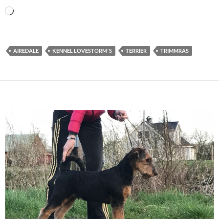
Laddar
in
…
AIREDALE
KENNEL LOVESTORM´S
TERRIER
TRIMMRAS