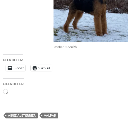
Rabben´s Zenith
DELA DETTA:
E-post
Skriv ut
GILLA DETTA:
Laddar
in
…
AIREDALETERRIER
VALPAR