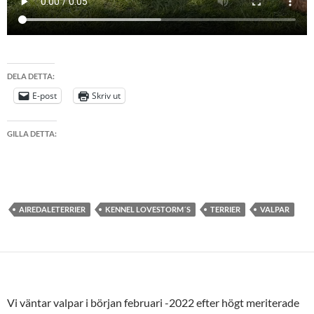
DELA DETTA:
E-post
Skriv ut
GILLA DETTA:
AIREDALETERRIER
KENNEL LOVESTORM´S
TERRIER
VALPAR
Vi väntar valpar i början februari -2022 efter högt meriterade