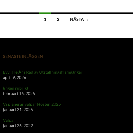
Inläggsnavigering
1
2
NÄSTA →
SENASTE INLÄGGEN
Evy: Tre År i Rad av Utställningsframgångar
april 9, 2026
(ingen rubrik)
februari 16, 2025
Vi planerar valpar Hösten 2025
januari 21, 2025
Valpar
januari 26, 2022