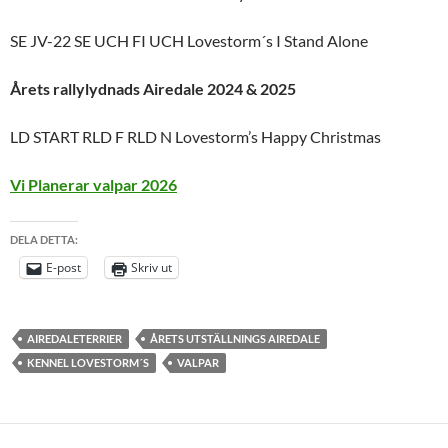
SE JV-22 SE UCH FI UCH Lovestorm´s I Stand Alone
Årets rallylydnads Airedale 2024 & 2025
LD START RLD F RLD N Lovestorm’s Happy Christmas
Vi Planerar valpar 2026
DELA DETTA:
E-post
Skriv ut
AIREDALETERRIER
ÅRETS UTSTÄLLNINGS AIREDALE
KENNEL LOVESTORM´S
VALPAR