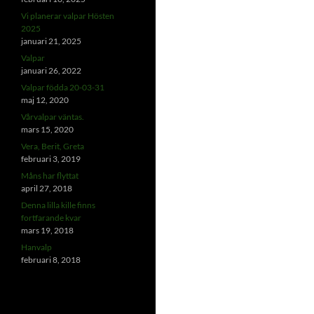
Vi planerar valpar Hösten
2025
januari 21, 2025
Valpar
januari 26, 2022
Valpar födda 20-03-31
maj 12, 2020
Vårvalpar väntas.
mars 15, 2020
Vera, Berit, Greta
februari 3, 2019
Måns har flyttat
april 27, 2018
Denna lilla kille finns
fortfarande kvar
mars 19, 2018
Hanvalp
februari 8, 2018