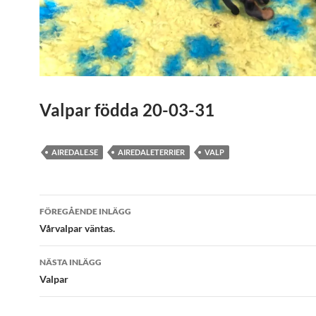
Valpar födda 20-03-31
AIREDALE.SE
AIREDALETERRIER
VALP
Inläggsnavigering
FÖREGÅENDE INLÄGG
Vårvalpar väntas.
NÄSTA INLÄGG
Valpar