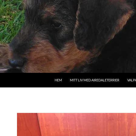
HEM
MITT LIV MED AIREDALETERRIER
VALP