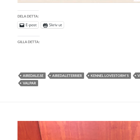
DELA DETTA:
E-post
Skriv ut
GILLA DETTA:
AIREDALE.SE
AIREDALETERRIER
KENNEL LOVESTORM´S
V
VALPAR