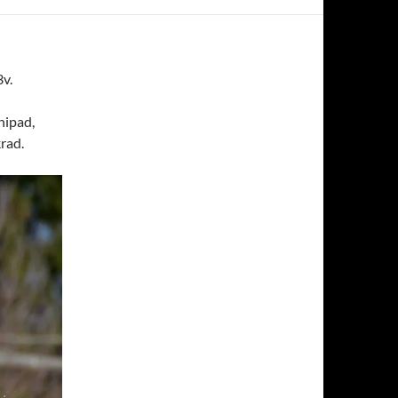
3v.
hipad,
rad.