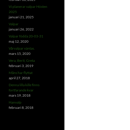
Vi planerar valpar Hösten
2025
januari 21, 2025
Valpar
januari 26, 2022
Valpar födda 20-03-31
maj 12, 2020
Vårvalpar väntas.
mars 15, 2020
Vera, Berit, Greta
februari 3, 2019
Måns har flyttat
april 27, 2018
Denna lilla kille finns
fortfarande kvar
mars 19, 2018
Hanvalp
februari 8, 2018