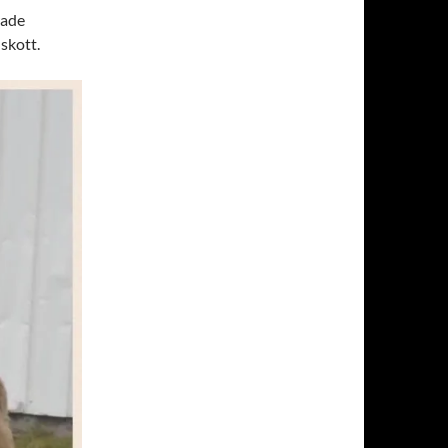
rade
skott.