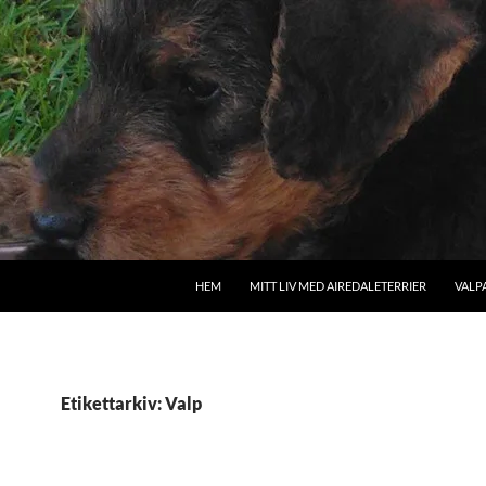
HEM
MITT LIV MED AIREDALETERRIER
VALP
Etikettarkiv: Valp