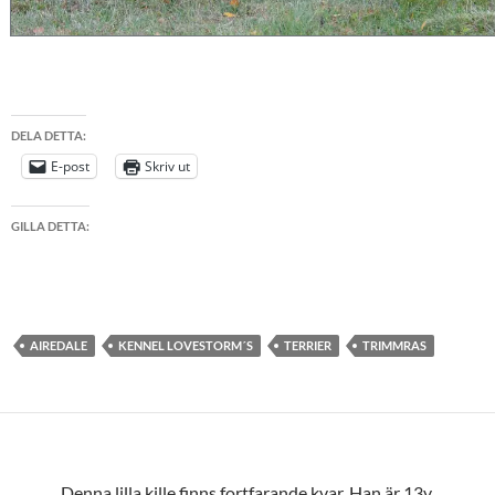
DELA DETTA:
E-post
Skriv ut
GILLA DETTA:
AIREDALE
KENNEL LOVESTORM´S
TERRIER
TRIMMRAS
Denna lilla kille finns fortfarande kvar. Han är 13v.