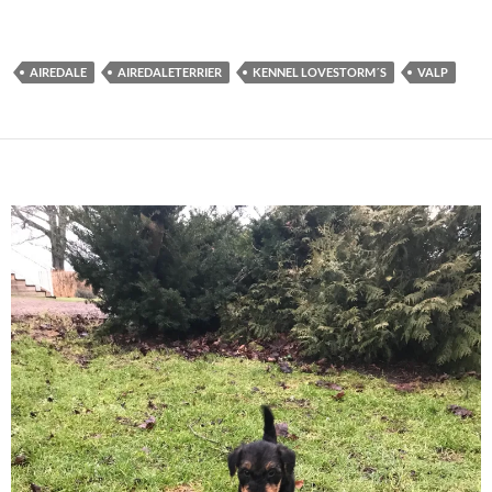
AIREDALE
AIREDALETERRIER
KENNEL LOVESTORM´S
VALP