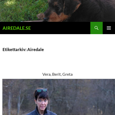
Hoppa
till
innehåll
Sök
AIREDALE.SE
PRIMÄR
MENY
Etikettarkiv: Airedale
Vera, Berit, Greta