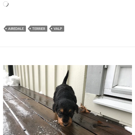
Laddar
in
…
AIREDALE
TERRIER
VALP