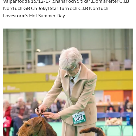
Valpar födda 16/12-17 .6hanar och 5 tikar .Dom är efter C.I.B
Nord uch GB Ch Jokyl Star Turn och C.I.B Nord uch
Lovestorm’s Hot Summer Day.