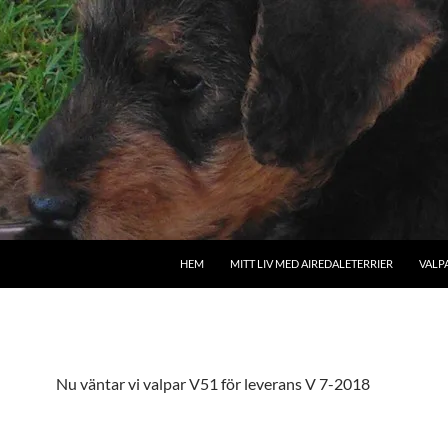
HEM
MITT LIV MED AIREDALETERRIER
VALP
Nu väntar vi valpar V51 för leverans V 7-2018