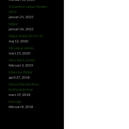
Vi planerar valpar Hösten
2025
januari 21, 2025
Valpar
januari 26, 2022
Valpar födda 20-03-31
maj 12, 2020
Vårvalpar väntas.
mars 15, 2020
Vera, Berit, Greta
februari 3, 2019
Måns har flyttat
april 27, 2018
Denna lilla kille finns
fortfarande kvar
mars 19, 2018
Hanvalp
februari 8, 2018